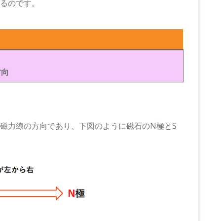
るのです。
き
方向
磁力線の方向であり、下図のように磁石のN極とS