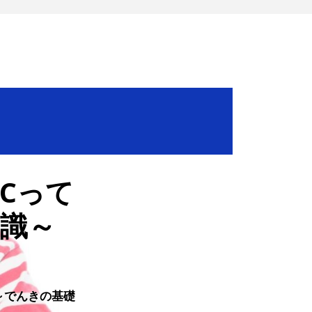
Cって
識～
～でんきの基礎