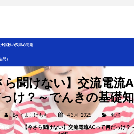
技士試験の穴埋め問題
去問）
さら聞けない】交流電流A
だっけ？～でんきの基礎知
By
くまこけもも
4 3月, 2025
勉強
勉強
【今さら聞けない】交流電流ACって何だっけ？
→