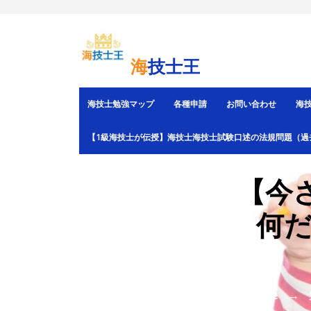
Skip
to
content
海技士王
海技士勉強マップ
各種申請
お問い合わせ
海
【1級海技士が伝授】海技士海技士試験口述の法規問題（過
【今
何
Home
→