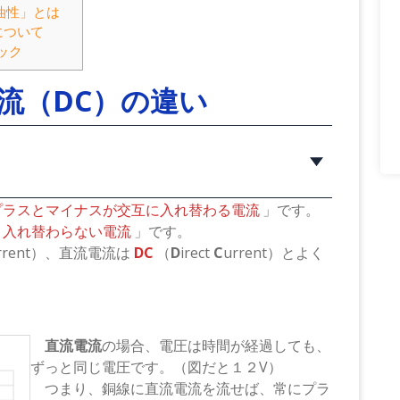
油性」とは
について
ック
流（DC）の違い
プラスとマイナスが交互に入れ替わる電流
」です。
ま入れ替わらない電流
」です。
rrent）、直流電流は
DC
（
D
irect
C
urrent）とよく
直流電流
の場合、電圧は時間が経過しても、
ずっと同じ電圧です。（図だと１２V）
つまり、銅線に直流電流を流せば、常にプラ