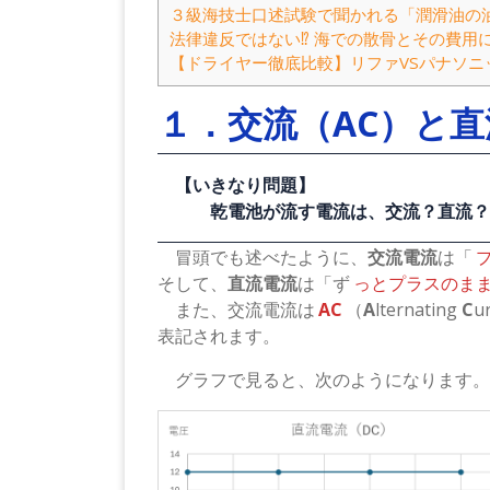
３級海技士口述試験で聞かれる「潤滑油の
法律違反ではない⁉ 海での散骨とその費用
【ドライヤー徹底比較】リファVSパナソニ
１．交流（AC）と直
【いきなり問題】
乾電池が流す電流は、交流？直流？
冒頭でも述べたように、
交流電流
は「
【正解】 直流電流！
そして、
直流電流
は「ず
っとプラスのま
また、交流電流は
AC
（
A
lternating
C
u
表記されます。
グラフで見ると、次のようになります。