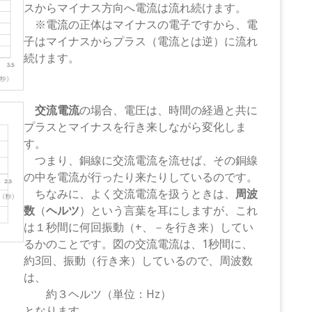
スからマイナス方向へ電流は流れ続けます。
※電流の正体はマイナスの電子ですから、電
子はマイナスからプラス（電流とは逆）に流れ
続けます。
交流電流
の場合、電圧は、時間の経過と共に
プラスとマイナスを行き来しながら変化しま
す。
つまり、銅線に交流電流を流せば、その銅線
の中を電流が行ったり来たりしているのです。
ちなみに、よく交流電流を扱うときは、
周波
数
（
ヘルツ
）という言葉を耳にしますが、これ
は１秒間に何回振動（+、－を行き来）してい
るかのことです。図の交流電流は、1秒間に、
約3回、振動（行き来）しているので、周波数
は、
約３ヘルツ（単位：Hz）
となります。