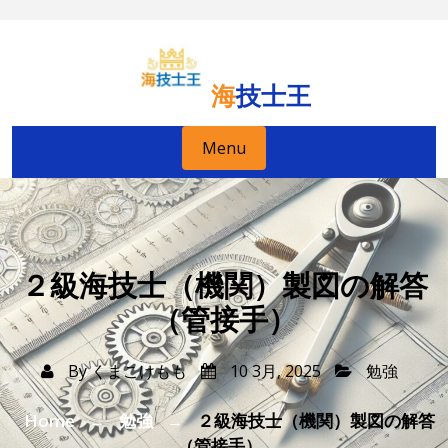
Skip
to
content
海技士王
Menu
２級海技士（機関）製図の解答
（管接手）
By
くまこけもも
10 3月, 2025
勉強
Home
勉強
２級海技士（機関）製図の解答
→
→
（管接手）