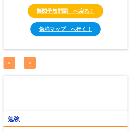
製図予想問題 へ戻る！
勉強マップ へ行く！
投
稿
ナ
ビ
ゲ
ー
勉強
シ